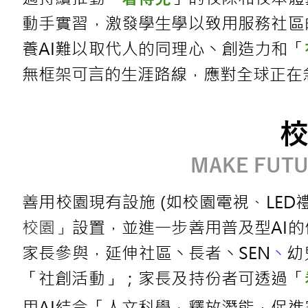
動手實習
，激發學生學以致用服務社區
養AI難以取代人的同理心丶創造力和「
無框架可言的⽣涯路線，
應對全球正在
校
MAKE FUTU
善用校園現有設施 (如校園電視、LED禮
校園」
設置，並進一步善用普及型AI
家長參與，
延伸
社區丶
長者丶SEN
丶
幼
「社創活動」；​​
​​家長及持份者可透過
「
用AI結合「人文科學」釋放潛能，促