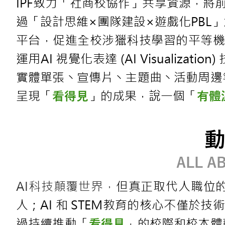
IPF致力「社商校協作」共享資源，將
過「設計思維×團隊建設×遊戲化PBL
平台，促進全校涉獵科技學習的平等機會
運用AI 視覺化表達 (AI Visualiz
實體單張丶宣傳片丶主題曲丶活動周邊
呈現「
」的成果，說一個「
看得見
有體
ALL A
AI科技顛覆世界，
但真正取代人職位的
人；AI 和 STEM教育的核心不僅於技
過持續推動「
」的校際和校本體
看得見