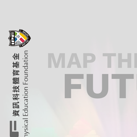
MAP TH
CT-in-Physical Education Foundation
資訊科技體育基金
FUT