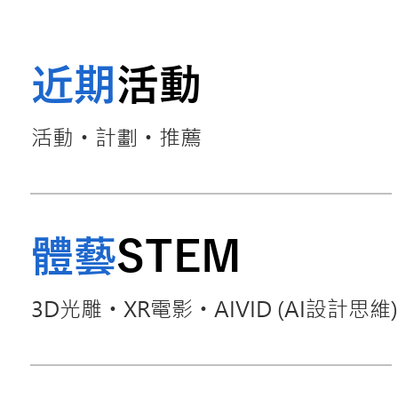
近期
活動
活動
計劃
推薦
・
・
體藝
STEM
3D光雕
XR電影
AIVID (AI設計思維)
・
・