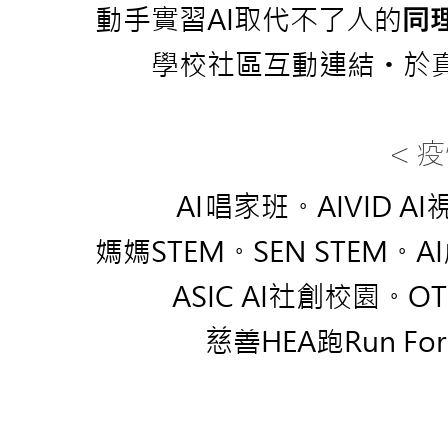
動手實習AI取代不了人的
同
學校社區互動連結
於
・
< 
A
I
唱家班
。
AIVID 
媽媽STEM
。
SEN STEM
。
A
ASIC AI社創校園
。OT
慈善HEA跑Run For F