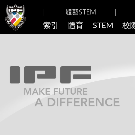
|
體藝STE
M
|
------------
----------
-
------------
索引
體育
STEM
校
MAKE FUTURE
A DIFFERENCE​