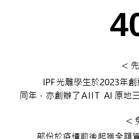
4
先
<
IP
F
光雕學生
於
2023年
同年，亦創辦
了AIIT
AI 原
<
部份於疫情前後起獲全額