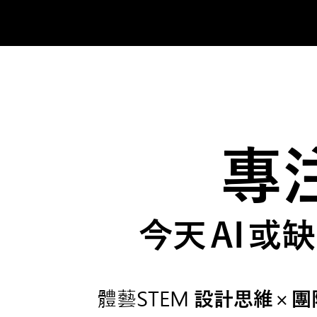
專
今
天
A
I
或缺
體藝STEM
×
設計思
維
團