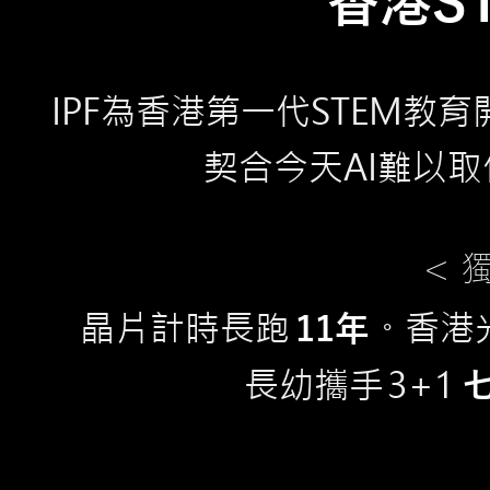
香港S
IPF為香港第一代STEM教
契合今天AI難以
< 
晶片計時長
跑
。香港
11年
長幼攜
手
3+
1