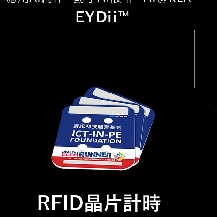
™
EYDii
RFID晶片計時