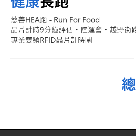
健康
長跑
慈善HEA跑 - Run For Food
晶片計時9分鐘評估
陸運會
越野街
・
・
專業雙頻RFID晶片計時閘
總