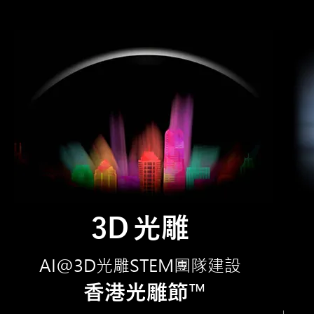
3
D
光雕
AI@3D光雕STEM團隊建設
™
香港光雕節