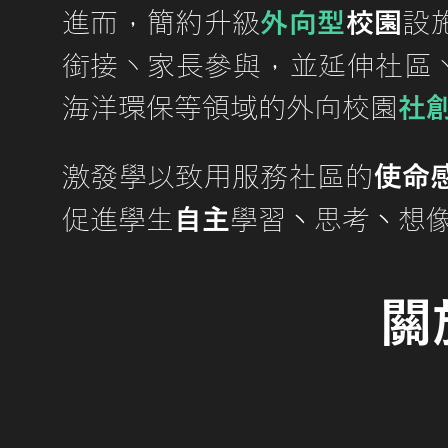
，
進而
簡約升級
外向型
校園
設
，
銜接丶家長參與
並延伸社區
海洋環保等領域的外向校園
社
激發學以致用服務社區的
使命
丶
丶
促進學生
自主
學習
思考
想
​ ​
關於