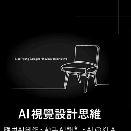
A
I
視覺設計思維
應用AI創
作
動手AI設
計
AI@KLA
・
・