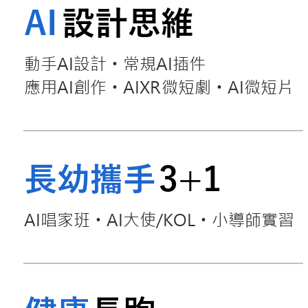
A
I
設計思維
動手AI設計
常規AI插件
・
應用AI創作
AIX
R
微短劇
AI微短片
・
・
長幼攜
手
3+
1
AI唱家班
AI大使/KOL
小導師實習
・
・