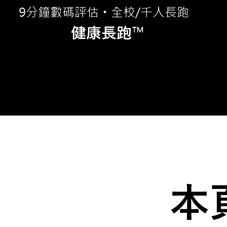
9
分鐘數碼評估
全校/千人長跑
・
™
健康長跑
本