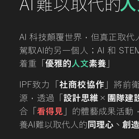
A
I
難以取代
的
人
，
AI 科技顛覆世界
但真正取代
駕馭AI的
另一個人
；AI 和 
着重
「
優雅的
人文
素養
」
IPF致力「
社商校協作
」
將前
，
源
透過「
設計思維
×
團隊建
合「
看得見
」的體藝成果活動
丶
養AI難以取代人的
同理心
創