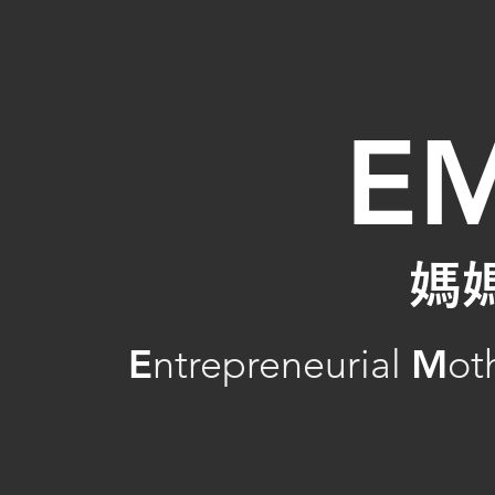
E
媽
​E
ntrepreneurial
M
ot