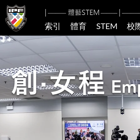
|
體藝STE
M
|
------------
----------
-
------------
索引
體育
STEM
校
創·女
程
Em