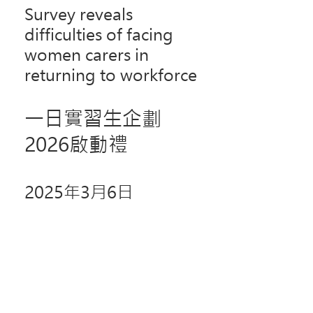
Survey reveals
difficulties of facing
women carers in
returning to workforce
一日實習生企劃
2026啟動禮
2025年3月6日