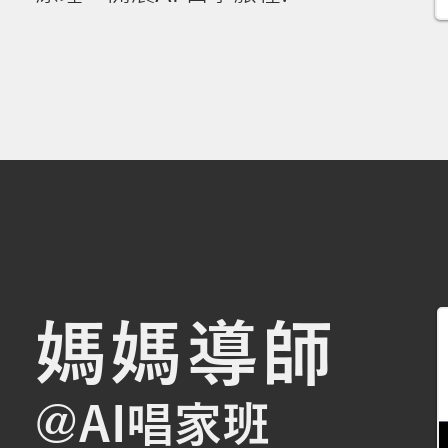
媽媽導師
@AI唱家班