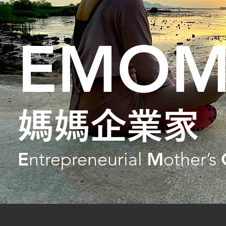
EMO
媽媽企業家
​E
ntrepreneurial
M
other’s