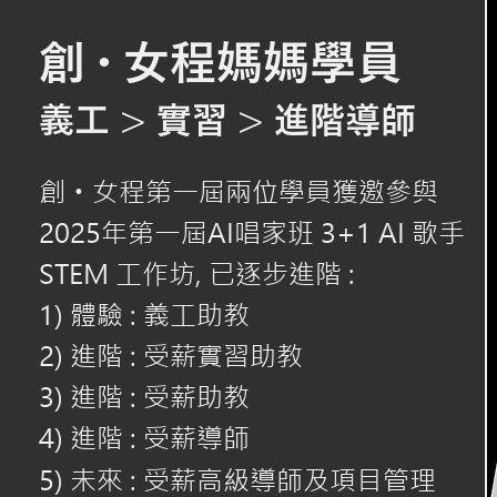
創・
女程媽媽學員
義工 > 實習 > 進階導師
創
女程第一屆兩位學員獲邀參與
・
2025年第一屆AI唱家班 3+1 AI 歌手
STEM 工作坊, 已逐步進階 :
1) 體驗 : 義工助教
2) 進階 : 受薪實習助教
3) 進階 : 受薪助教
4) 進階 : 受薪導師
5) 未來 : 受薪高級導師及項目管理