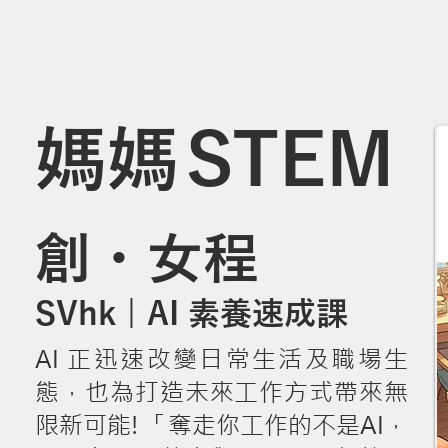
媽
媽
STEM
創・女程
SVhk | AI 素養速成課
AI 正迅速改變日常生活及職場生
態，也為打造未來工作方式帶來無
限新可能! 「奪走你工作的不是AI，