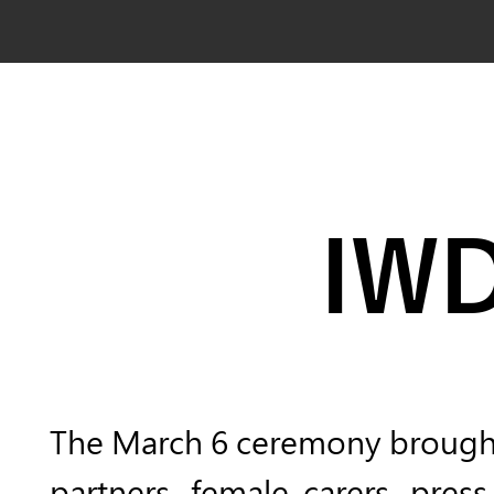
IWD
The March 6 ceremony brough
partners, female carers, pres