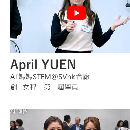
April YUEN
A
I
媽
媽
STEM@SVh
k
合廠
創・
女程
第一屆學員
｜