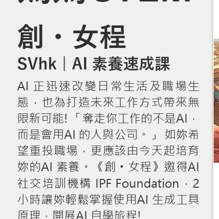
創・女程
SVhk | AI 素養速成課
AI 正迅速改變日常生活及職場生
態，也為打造未來工作方式帶來無
限新可能! 「奪走你工作的不是AI，
而是會用AI 的人與公司。」 如妳希
望重投職場，更應該由今天起培育
妳的AI 素養。《創
女程》邀得AI
・
社交培訓機構 IPF Foundation，2
小時讓妳輕鬆掌握使用AI 生成工具
原理，開展AI 自學旅程!