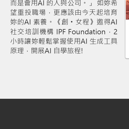
而是會用AI 的人與公司。」 如妳希
望重投職場，更應該由今天起培育
妳的AI 素養。《創
女程》邀得AI
・
社交培訓機構 IPF Foundation，2
小時讓妳輕鬆掌握使用AI 生成工具
原理，開展AI 自學旅程!