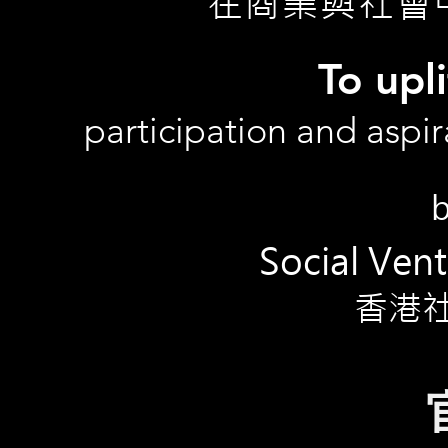
在商業與社會
To upl
participation and aspir
b
Social Ven
香港