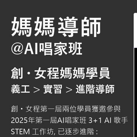
媽媽導師
@AI唱家班
創・
女程媽媽學員
義工 > 實習 > 進階導師
創
女程第一屆兩位學員獲邀參與
・
2025年第一屆AI唱家班 3+1 AI 歌手
STEM 工作坊, 已逐步進階 :