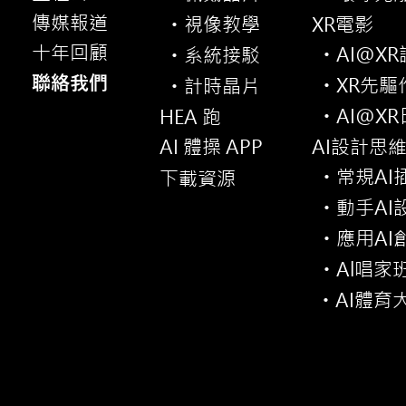
傳媒報道
視像教學
XR電影
・
十年回顧
AI@X
系統接駁
・
・
聯絡我們
XR先驅
計時晶片
・
・
AI@X
HEA 跑
・
AI 體操 APP
AI設計思
常規AI
下載資源
・
動手AI
・
應用AI
・
Al唱家
・
AI體育
・