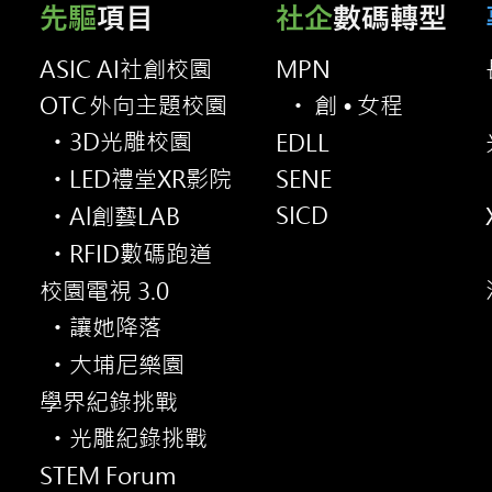
先驅
項目
社企
數碼轉型
ASIC AI社創校園
MPN
OT
C
外向主題校園
創•
女程
・
3D光雕校園
EDLL
・
LED禮堂XR影院
SENE
・
SICD
Al創藝LAB
・
RFID數碼跑道
・
校園電視 3.0
讓她降落
・
大埔尼樂園
・
學界紀錄挑戰
光雕紀錄挑戰
・
STEM Forum