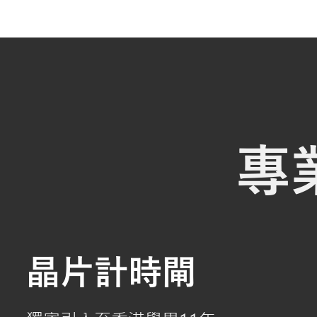
專
晶片計時閘