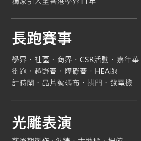
獨家引入至香港學界11年
長跑賽事
學界
・
社區
・
商界
・
CSR活動
・
嘉年華
街跑
・
越野賽
・
障礙賽
・
HEA跑
計時閘
・
晶片號碼布
・
拱門
・
發電機
光雕表演