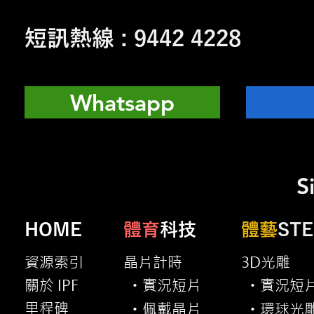
短訊熱線 : 9442 4228
Whatsapp
S
HOME
體育
科技
體藝
ST
資源索引
晶片計時
3D光雕
關於 IPF
實況短片
實況短
・
・
里程碑
佩戴晶片
環球光
・
・