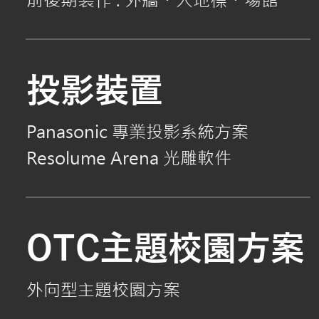
前後期製作 : 外牆
・
大地標
・
場館
投影裝置
Panasonic 專業投影系統
方案
Resolume Arena 光雕軟件
OTC主題校園方案
外向型主題校園方案