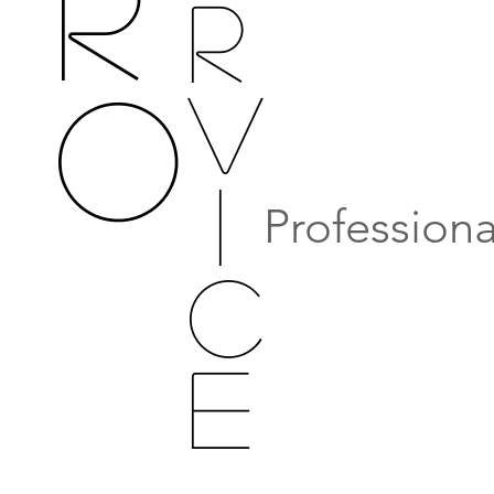
R
R
o
V
I
Professional Services
C
E