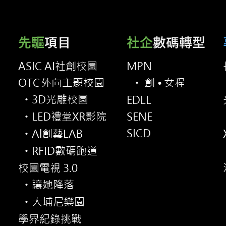
先驅
項目
社企
數碼轉型
ASIC AI社創校園
MPN
OT
C
外向主題校園
創•
女程
・
3D光雕校園
EDLL
・
LED禮堂XR影院
SENE
・
SICD
Al創藝LAB
・
RFID數碼跑道
・
校園電視 3.0
讓她降落
・
大埔尼樂園
・
學界紀錄挑戰