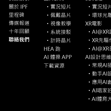
關於 IPF
實況短片
實況短
・
・
里程碑
佩戴晶片
環球光
・
・
傳媒報道
視像教學
XR電影
・
十年回顧
AI@X
系統接駁
・
・
聯絡我們
XR先驅
計時晶片
・
・
AI@X
HEA 跑
・
AI 體操 APP
AI設計思
常規AI
下載資源
・
動手AI
・
應用AI
・
Al唱家
・
AI體育
・