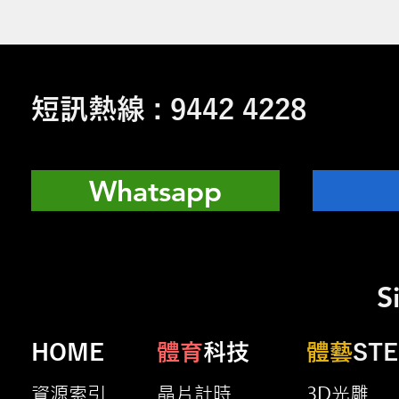
短訊熱線 : 9442 4228
Whatsapp
S
HOME
體育
科技
體藝
ST
資源索引
晶片計時
3D光雕