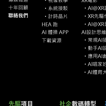
視像教學
XR電影
・
十年回顧
AI@X
系統接駁
・
・
聯絡我們
XR先驅
計時晶片
・
・
AI@X
HEA 跑
・
AI 體操 APP
AI設計思
常規AI
下載資源
・
動手AI
・
應用AI
・
Al唱家
・
AI體育
・
先驅
項目
社企
數碼轉型