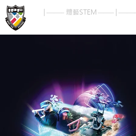
|
體藝STE
M
|
------------
----------
-
------------
索引
體育
STEM
校