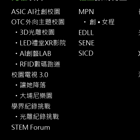
ASIC AI社創校園
MPN
OT
C
外向主題校園
創•
女程
・
3D光雕校園
EDLL
・
LED禮堂XR影院
SENE
・
SICD
Al創藝LAB
・
RFID數碼跑道
・
校園電視 3.0
讓她降落
・
大埔尼樂園
・
學界紀錄挑戰
光雕紀錄挑戰
・
STEM Forum