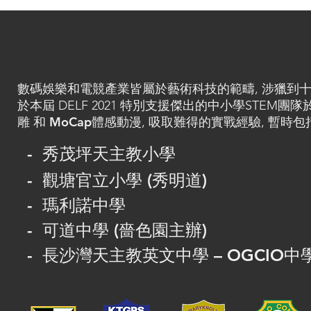
數碼娛樂和電競產業皆屬於藝術科技的範疇, 涉獵到十分
於本屆 DELF 2021
特別支援傑出的中小學STEM團隊
雕
MoCap體感動漫
和
, 吸取難得的實戰經驗, 暫時包括
- 秀茂坪天主教小學
- 觀塘官立小學 (秀明道)
- 瑪利諾中學
- 可道中學 (嗇色園主辦)
- 長沙灣天主教英文中學 – OGCIO