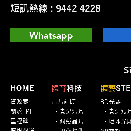
短訊熱線 : 9442 4228
Whatsapp
S
HOME
體育
科技
體藝
ST
資源索引
晶片計時
3D光雕
關於 IPF
實況短片
實況短
・
・
里程碑
佩戴晶片
環球光
・
・
傳媒報道