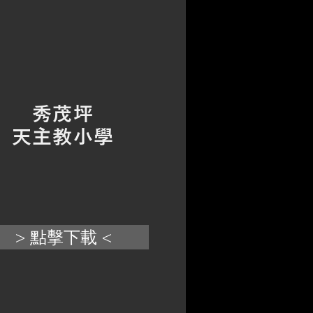
秀茂坪
天主教小學
> 點擊下載 <