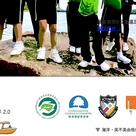
匯基書院6公里遠
實況短片 >