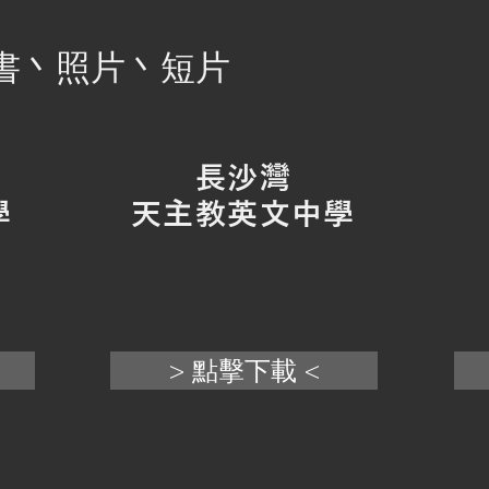
證書丶照片丶短片
長沙灣
學
天主教
英文中學
> 點擊下載 <