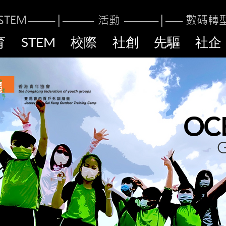
TE
M
|
活動
|
數碼轉
----------
-
------------
-
-------------
-
-------
育
STEM
校際
社創
先驅
社企
OC