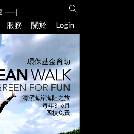
型
|
-------
服務
關於
Login
環保基⾦資助
EAN
WALK
FUN
GREEN FOR
清潔海岸海陸之旅
每年3~6月
四校免費