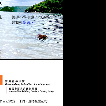
善導小學演說 OCEAN
足
STEM
短片>