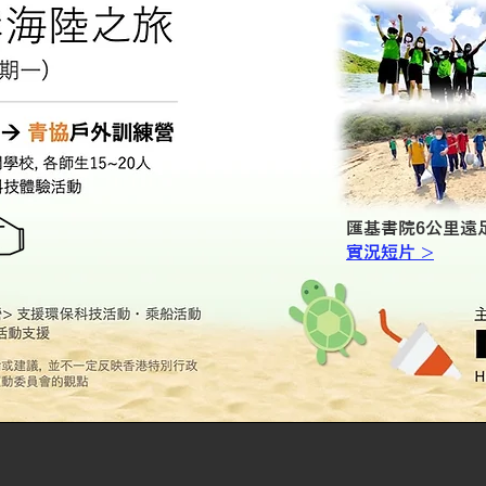
匯基書院6公里遠
實況短片 >