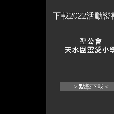
下載2022活動
聖公會
天水圍靈愛小
> 點擊下載 <