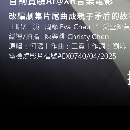
首齣實驗AI@XR音樂電影
改編劇集片尾曲成親子矛盾的故
主唱/主演 : 周
鍁
Ev
a
Cha
u
仁愛堂陳
|
編導/拍攝 : 陳樂桃 Christy Chen
原唱：何璐
作曲：三寶
作詞：劉沁
|
|
電檢處影片檔號#EX0740/04/2025