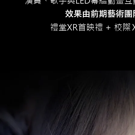
演員、歌手與LED幕牆動畫
效果由前期藝術團
禮堂XR首映禮 +
校
際