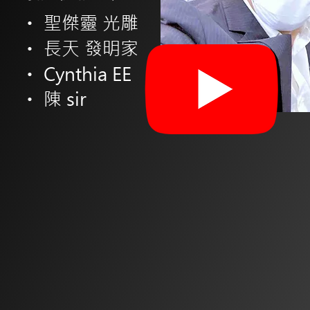
聖傑靈 光雕
・
長天 發明家
・
Cynthia EE
・
陳 sir
・