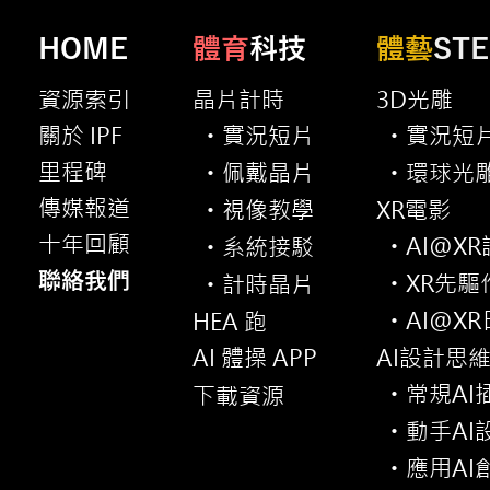
HOME
體育
科技
體藝
ST
資源索引
晶片計時
3D光雕
關於 IPF
實況短片
實況短
・
・
里程碑
佩戴晶片
環球光
・
・
傳媒報道
視像教學
XR電影
・
十年回顧
AI@X
系統接駁
・
・
聯絡我們
XR先驅
計時晶片
・
・
AI@X
HEA 跑
・
AI 體操 APP
AI設計思
常規AI
下載資源
・
動手AI
・
應用AI
・