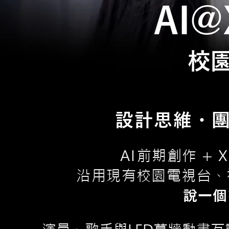
AI
校園
設計思維・
A
I
前期創作
X
+
沿用現有校園電視台、禮堂
說一個