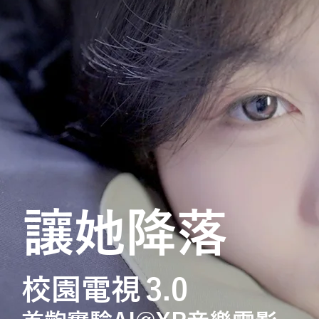
讓她降落
校園電
視
3.
0