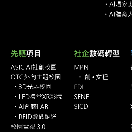
Al唱家
・
AI體育
・
先驅
項目
社企
數碼轉型
ASIC AI社創校園
MPN
OT
C
外向主題校園
創•
女程
・
3D光雕校園
EDLL
・
LED禮堂XR影院
SENE
・
SICD
Al創藝LAB
・
RFID數碼跑道
・
校園電視 3.0