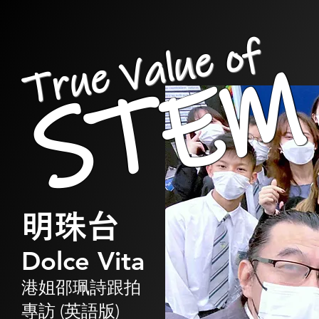
True Value of
STEM
​
​
明珠
台
Dolce Vita
港姐邵珮詩跟拍
專訪 (英語版)